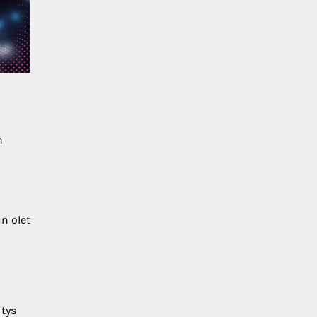
n
un olet
itys