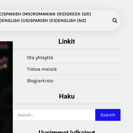
E)
SPANISH (MX)
ROMANIAN (RO)
GREEK (GR)
)
ENGLISH (US)
SPANISH (ES)
ENGLISH (NZ)
Linkit
Ota yhteyttä
Tietoa meistä
Blogiarkisto
Haku
Search
for:
Uusimmat julkaisut