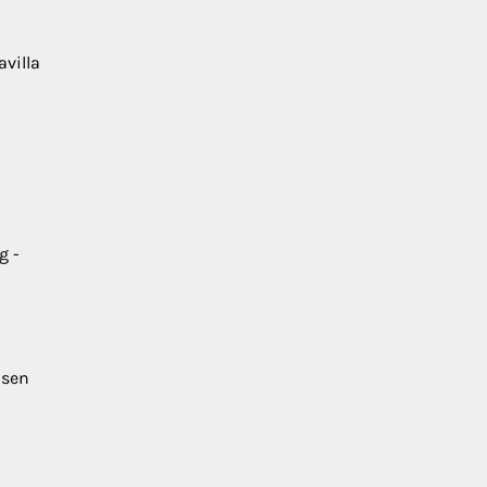
avilla
g -
isen