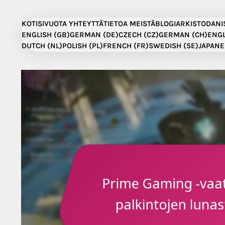
Skip
to
KOTISIVU
OTA YHTEYTTÄ
TIETOA MEISTÄ
BLOGIARKISTO
DANI
content
ENGLISH (GB)
GERMAN (DE)
CZECH (CZ)
GERMAN (CH)
ENGL
DUTCH (NL)
POLISH (PL)
FRENCH (FR)
SWEDISH (SE)
JAPANE