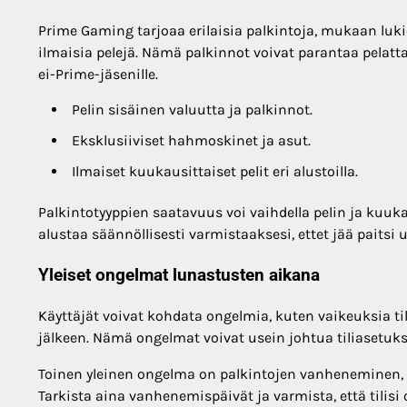
Prime Gaming tarjoaa erilaisia palkintoja, mukaan luki
ilmaisia pelejä. Nämä palkinnot voivat parantaa pelattav
ei-Prime-jäsenille.
Pelin sisäinen valuutta ja palkinnot.
Eksklusiiviset hahmoskinet ja asut.
Ilmaiset kuukausittaiset pelit eri alustoilla.
Palkintotyyppien saatavuus voi vaihdella pelin ja kuu
alustaa säännöllisesti varmistaaksesi, ettet jää paitsi 
Yleiset ongelmat lunastusten aikana
Käyttäjät voivat kohdata ongelmia, kuten vaikeuksia ti
jälkeen. Nämä ongelmat voivat usein johtua tiliasetuksi
Toinen yleinen ongelma on palkintojen vanheneminen, sil
Tarkista aina vanhenemispäivät ja varmista, että tilisi on 