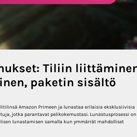
kset: Tiliin liittäminen
nen, paketin sisältö
litilinsä Amazon Primeen ja lunastaa erilaisia eksklusiivisia
ja etuja, jotka parantavat pelikokemustasi. Lunastusprosessi on
llisen lunastamisen samalla kun ymmärrät mahdolliset