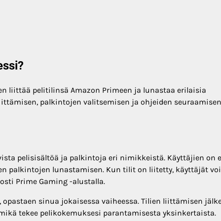
essi?
 liittää pelitilinsä Amazon Primeen ja lunastaa erilaisia
in liittämisen, palkintojen valitsemisen ja ohjeiden seuraamise
ta pelisisältöä ja palkintoja eri nimikkeistä. Käyttäjien on 
en palkintojen lunastamisen. Kun tilit on liitetty, käyttäjät vo
posti Prime Gaming -alustalla.
 opastaen sinua jokaisessa vaiheessa. Tilien liittämisen jälk
a, mikä tekee pelikokemuksesi parantamisesta yksinkertaista.