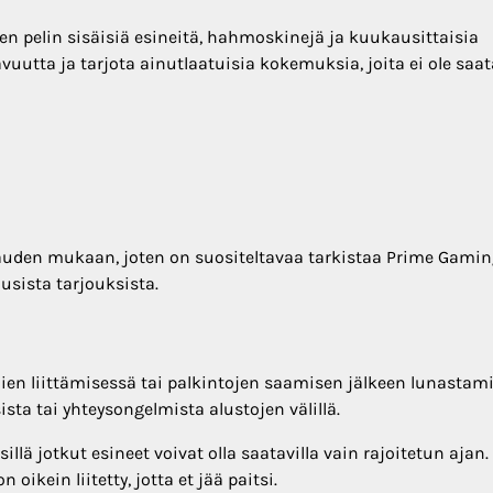
en pelin sisäisiä esineitä, hahmoskinejä ja kuukausittaisia
uutta ja tarjota ainutlaatuisia kokemuksia, joita ei ole saat
kauden mukaan, joten on suositeltavaa tarkistaa Prime Gamin
uusista tarjouksista.
lien liittämisessä tai palkintojen saamisen jälkeen lunastam
sta tai yhteysongelmista alustojen välillä.
lä jotkut esineet voivat olla saatavilla vain rajoitetun ajan.
oikein liitetty, jotta et jää paitsi.