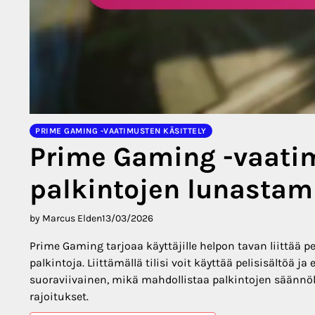
PRIME GAMING -VAATIMUSTEN KÄSITTELY
Prime Gaming -vaatimu
palkintojen lunastami
by Marcus Elden
13/03/2026
Prime Gaming tarjoaa käyttäjille helpon tavan liittää pe
palkintoja. Liittämällä tilisi voit käyttää pelisisältöä 
suoraviivainen, mikä mahdollistaa palkintojen säännö
rajoitukset.