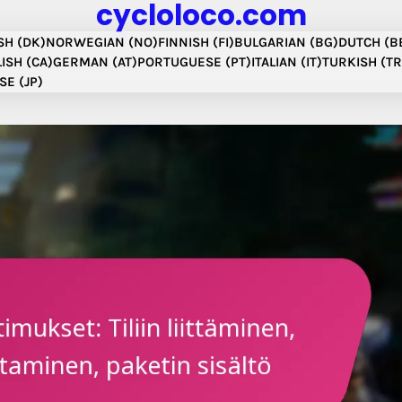
cycloloco.com
SH (DK)
NORWEGIAN (NO)
FINNISH (FI)
BULGARIAN (BG)
DUTCH (B
ISH (CA)
GERMAN (AT)
PORTUGUESE (PT)
ITALIAN (IT)
TURKISH (TR
SE (JP)