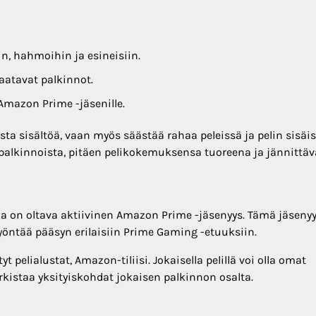
in, hahmoihin ja esineisiin.
saatavat palkinnot.
mazon Prime -jäsenille.
ta sisältöä, vaan myös säästää rahaa peleissä ja pelin sisäi
a palkinnoista, pitäen pelikokemuksensa tuoreena ja jännittäv
la on oltava aktiivinen Amazon Prime -jäsenyys. Tämä jäseny
yöntää pääsyn erilaisiin Prime Gaming -etuuksiin.
tyt pelialustat, Amazon-tiliisi. Jokaisella pelillä voi olla omat
rkistaa yksityiskohdat jokaisen palkinnon osalta.