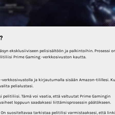
n?
äsyn eksklusiiviseen pelisisältöön ja palkintoihin. Prosessi o
elitiliisi Prime Gaming -verkkosivuston kautta.
g -verkkosivustolla ja kirjautumalla sisään Amazon-tilillesi. K
valita pelialustasi.
i pelitiliisi. Tämä voi vaatia, että valtuutat Prime Gamingin
i vaiheet loppuun saadaksesi liittämisprosessin päätökseen.
. On suositeltavaa tarkistaa pelitilisi varmistaaksesi, että link