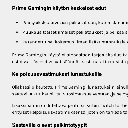
Prime Gamingin käytön keskeiset edut
Pääsy eksklusiiviseen pelisisältöön, kuten skineih
Kuukausittaiset ilmaiset pelilataukset ja pelissä 
Parannettu pelikokemus ilman lisäkustannuksia A
Prime Gamingin käyttö ei ainoastaan tarjoa eksklusiivis
ostoissa. Jäsenet voivat säännöllisesti nauttia uusist
Kelpoisuusvaatimukset lunastuksille
Ollaksesi oikeutettu Prime Gaming -lunastuksiin, sinul
saatavilla kuukausi- tai vuosimaksua vastaan, ja se m
Lisäksi sinun on liitettävä pelitilisi, kuten Twitch tai tie
erityiset kelpoisuusvaatimuksensa, joten on tärkeää ta
Saatavilla olevat palkintotyypit