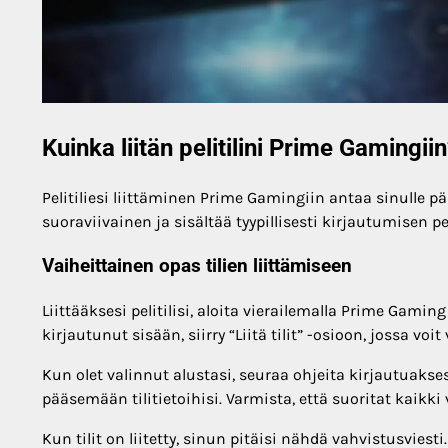
Kuinka liitän pelitilini Prime Gamingii
Pelitiliesi liittäminen Prime Gamingiin antaa sinulle pä
suoraviivainen ja sisältää tyypillisesti kirjautumisen p
Vaiheittainen opas tilien liittämiseen
Liittääksesi pelitilisi, aloita vierailemalla Prime Gamin
kirjautunut sisään, siirry “Liitä tilit” -osioon, jossa voit 
Kun olet valinnut alustasi, seuraa ohjeita kirjautuakses
pääsemään tilitietoihisi. Varmista, että suoritat kaikk
Kun tilit on liitetty, sinun pitäisi nähdä vahvistusviesti